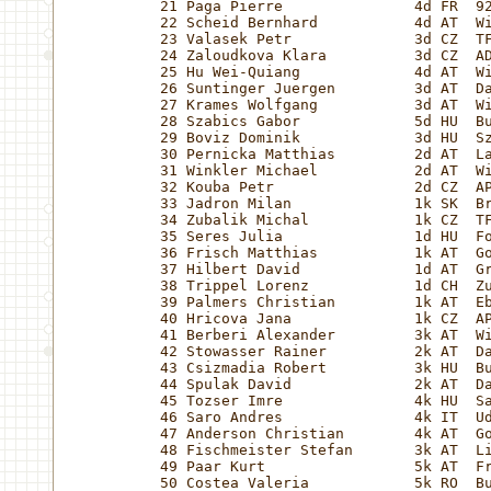
21 Paga Pierre               4d FR  92
22 Scheid Bernhard           4d AT  Wi
23 Valasek Petr              3d CZ  TF
24 Zaloudkova Klara          3d CZ  AD
25 Hu Wei-Quiang             4d AT  Wi
26 Suntinger Juergen         3d AT  Da
27 Krames Wolfgang           3d AT  Wi
28 Szabics Gabor             5d HU  Bu
29 Boviz Dominik             3d HU  Sz
30 Pernicka Matthias         2d AT  La
31 Winkler Michael           2d AT  Wi
32 Kouba Petr                2d CZ  AP
33 Jadron Milan              1k SK  Br
34 Zubalik Michal            1k CZ  TF
35 Seres Julia               1d HU  Fo
36 Frisch Matthias           1k AT  Go
37 Hilbert David             1d AT  Gr
38 Trippel Lorenz            1d CH  Zu
39 Palmers Christian         1k AT  Eb
40 Hricova Jana              1k CZ  AP
41 Berberi Alexander         3k AT  Wi
42 Stowasser Rainer          2k AT  Da
43 Csizmadia Robert          3k HU  Bu
44 Spulak David              2k AT  Da
45 Tozser Imre               4k HU  Sa
46 Saro Andres               4k IT  Ud
47 Anderson Christian        4k AT  Go
48 Fischmeister Stefan       3k AT  Li
49 Paar Kurt                 5k AT  Fr
50 Costea Valeria            5k RO  Bu