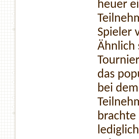
heuer e
Teilneh
Spieler
Ähnlich 
Tournier
das popu
bei dem
Teilneh
brachte
lediglic