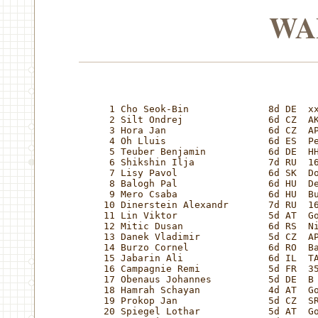
WA
 1 Cho Seok-Bin              8d DE  xx
 2 Silt Ondrej               6d CZ  AK
 3 Hora Jan                  6d CZ  AP
 4 Oh Lluis                  6d ES  Pe
 5 Teuber Benjamin           6d DE  HH
 6 Shikshin Ilja             7d RU  16
 7 Lisy Pavol                6d SK  Do
 8 Balogh Pal                6d HU  De
 9 Mero Csaba                6d HU  Bu
10 Dinerstein Alexandr       7d RU  16
11 Lin Viktor                5d AT  Go
12 Mitic Dusan               6d RS  Ni
13 Danek Vladimir            5d CZ  AP
14 Burzo Cornel              6d RO  Ba
15 Jabarin Ali               6d IL  TA
16 Campagnie Remi            5d FR  35
17 Obenaus Johannes          5d DE  B 
18 Hamrah Schayan            4d AT  Go
19 Prokop Jan                5d CZ  SR
20 Spiegel Lothar            5d AT  Go