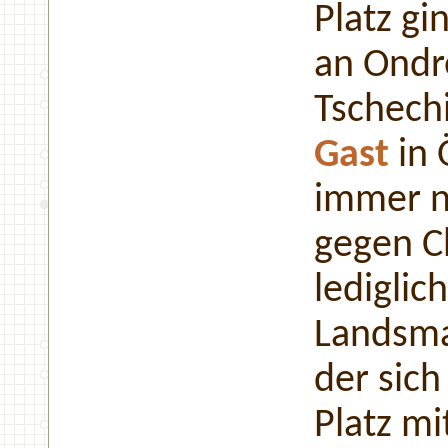
Platz gi
an Ondre
Tschech
Gast
in 
immer n
gegen C
lediglic
Landsma
der sich
Platz mi