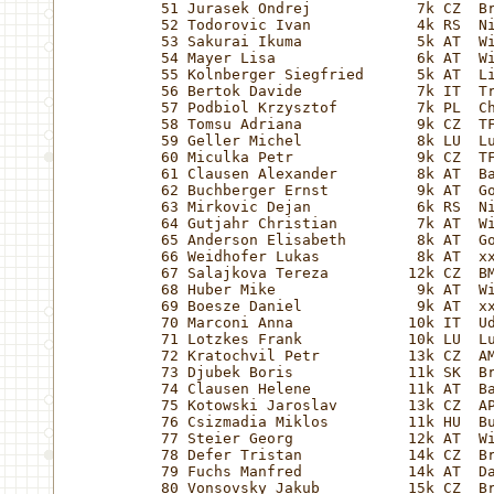
51 Jurasek Ondrej            7k CZ  Br
52 Todorovic Ivan            4k RS  Ni
53 Sakurai Ikuma             5k AT  Wi
54 Mayer Lisa                6k AT  Wi
55 Kolnberger Siegfried      5k AT  Li
56 Bertok Davide             7k IT  Tr
57 Podbiol Krzysztof         7k PL  Ch
58 Tomsu Adriana             9k CZ  TF
59 Geller Michel             8k LU  Lu
60 Miculka Petr              9k CZ  TF
61 Clausen Alexander         8k AT  Ba
62 Buchberger Ernst          9k AT  Go
63 Mirkovic Dejan            6k RS  Ni
64 Gutjahr Christian         7k AT  Wi
65 Anderson Elisabeth        8k AT  Go
66 Weidhofer Lukas           8k AT  xx
67 Salajkova Tereza         12k CZ  BM
68 Huber Mike                9k AT  Wi
69 Boesze Daniel             9k AT  xx
70 Marconi Anna             10k IT  Ud
71 Lotzkes Frank            10k LU  Lu
72 Kratochvil Petr          13k CZ  AM
73 Djubek Boris             11k SK  Br
74 Clausen Helene           11k AT  Ba
75 Kotowski Jaroslav        13k CZ  AP
76 Csizmadia Miklos         11k HU  Bu
77 Steier Georg             12k AT  Wi
78 Defer Tristan            14k CZ  Br
79 Fuchs Manfred            14k AT  Da
80 Vonsovsky Jakub          15k CZ  Br