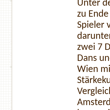
Unter de
zu Ende 
Spieler
darunte
zwei 7 D
Dans und
Wien mi
Stärkek
Vergleic
Amsterd