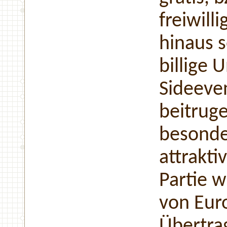
freiwill
hinaus 
billige 
Sideeven
beitruge
besonde
attrakti
Partie w
von Euro
Übertra