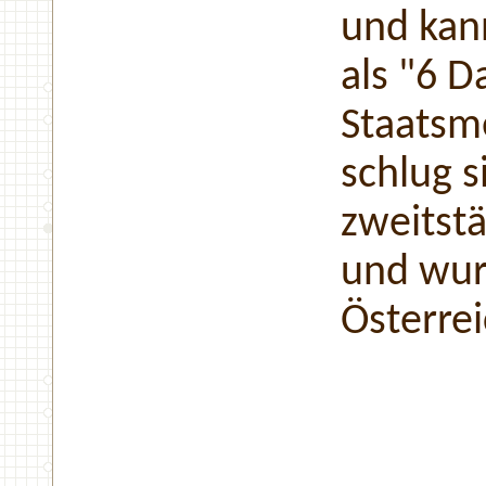
und kan
als "6 
Staatsm
schlug s
zweitst
und wur
Österrei