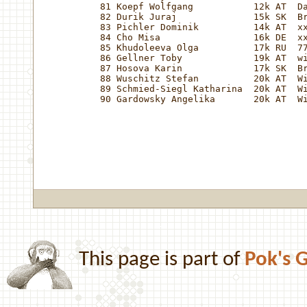
81 Koepf Wolfgang           12k AT  Da
82 Durik Juraj              15k SK  Br
83 Pichler Dominik          14k AT  xx
84 Cho Misa                 16k DE  xx
85 Khudoleeva Olga          17k RU  77
86 Gellner Toby             19k AT  wi
87 Hosova Karin             17k SK  Br
88 Wuschitz Stefan          20k AT  Wi
89 Schmied-Siegl Katharina  20k AT  Wi
90 Gardowsky Angelika       20k AT  Wi
This page is part of
Pok's 