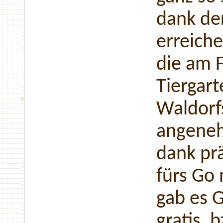
dank der
erreiche
die am 
Tiergar
Waldorf
angeneh
dank pr
fürs Go
gab es 
gratis, 