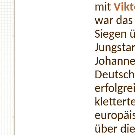
mit
Vikt
war das
Siegen ü
Jungstar
Johanne
Deutsch
erfolgre
klettert
europäi
über di