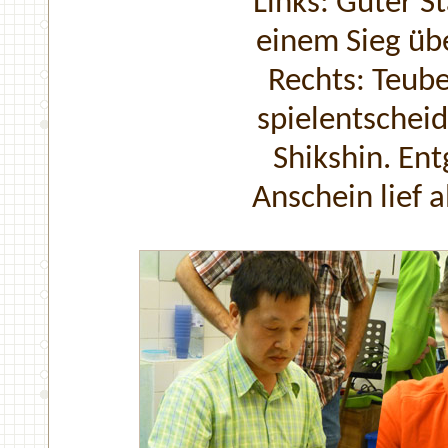
Links: Guter St
einem Sieg üb
Rechts: Teub
spielentschei
Shikshin. En
Anschein lief a