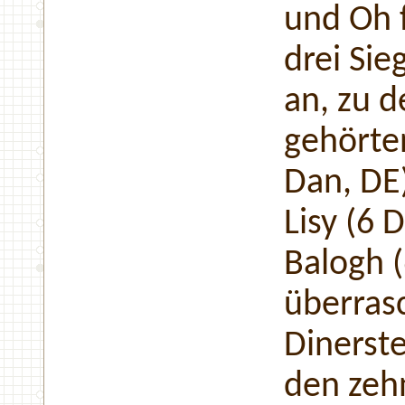
und Oh f
drei Sie
an, zu 
gehörte
Dan, DE)
Lisy (6 
Balogh 
überras
Dinerste
den zehn