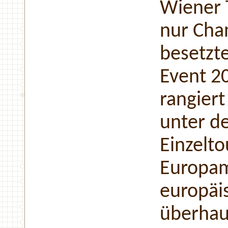
Wiener T
nur Cha
besetzt
Event 2
rangiert
unter de
Einzelto
Europam
europäi
überhau