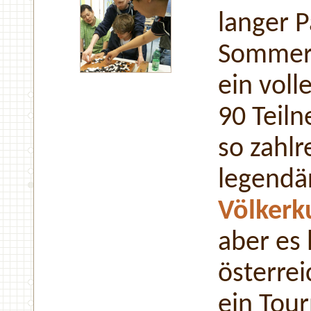
langer 
Sommert
ein voll
90 Teil
so zahlr
legendä
Völker
aber es 
österre
ein Tour