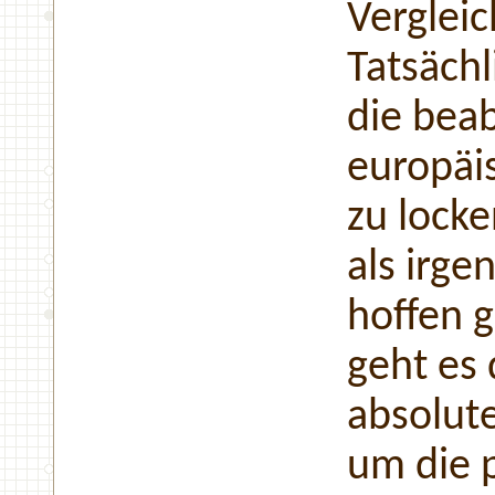
Vergleic
Tatsächl
die beab
europäi
zu locke
als irge
hoffen 
geht es
absolute
um die 