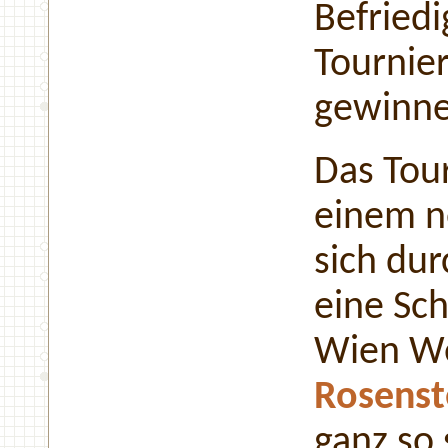
Befriedi
Tournier
gewinne
Das Tou
einem ne
sich du
eine Sc
Wien Wes
Rosenst
ganz so 