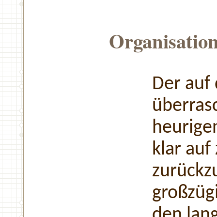
Organisatio
Der auf 
überras
heurige
klar auf
zurückzu
großzüg
den lan