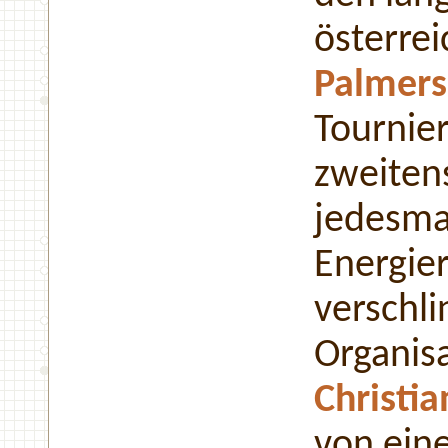
österre
Palmers
Tournie
zweitens
jedesma
Energie
verschl
Organisa
Christi
von ein